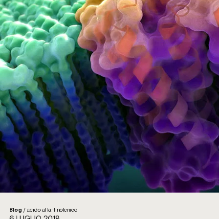
Blog
/
acido alfa-linolenico
6 LUGLIO 2018