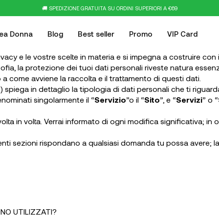
🚚 SPEDIZIONE GRATUITA SU ORDINI SUPERIORI A €69
nea Donna
Blog
Best seller
Promo
VIP Card
vacy e le vostre scelte in materia e si impegna a costruire con i
ofia, la protezione dei tuoi dati personali riveste natura essen
o a come avviene la raccolta e il trattamento di questi dati.
”) spiega in dettaglio la tipologia di dati personali che ti rigu
enominati singolarmente il “
Servizio
”o il “
Sito
”, e “
Servizi
” o “
ta in volta. Verrai informato di ogni modifica significativa; in 
nti sezioni rispondano a qualsiasi domanda tu possa avere; lad
NO UTILIZZATI?