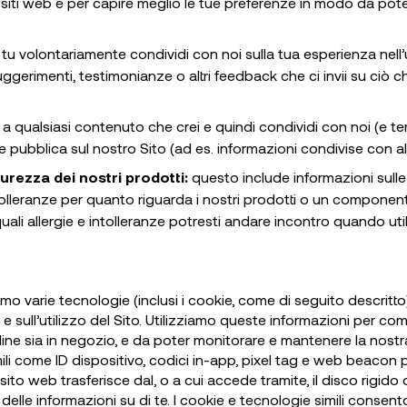
i siti web e per capire meglio le tue preferenze in modo da pote
 volontariamente condividi con noi sulla tua esperienza nell’uso d
erimenti, testimonianze o altri feedback che ci invii su ciò ch
e a qualsiasi contenuto che crei e quindi condividi con noi (e ter
e pubblica sul nostro Sito (ad es. informazioni condivise con a
curezza dei nostri prodotti:
questo include informazioni sulle a
tolleranze per quanto riguarda i nostri prodotti o un component
li allergie e intolleranze potresti andare incontro quando utili
iamo varie tecnologie (inclusi i cookie, come di seguito descritt
ite e sull’utilizzo del Sito. Utilizziamo queste informazioni per
line sia in negozio, e da poter monitorare e mantenere la nostra 
 simili come ID dispositivo, codici in-app, pixel tag e web beac
to web trasferisce dal, o a cui accede tramite, il disco rigido
 delle informazioni su di te. I cookie e tecnologie simili consent