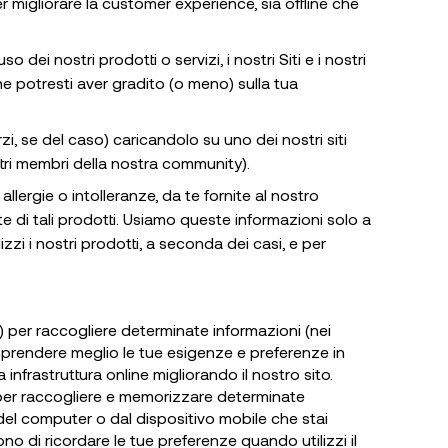
r migliorare la customer experience, sia offline che
ei nostri prodotti o servizi, i nostri Siti e i nostri
e potresti aver gradito (o meno) sulla tua
zi, se del caso) caricandolo su uno dei nostri siti
ltri membri della nostra community).
llergie o intolleranze, da te fornite al nostro
e di tali prodotti. Usiamo queste informazioni solo a
zzi i nostri prodotti, a seconda dei casi, e per
o) per raccogliere determinate informazioni (nei
 comprendere meglio le tue esigenze e preferenze in
infrastruttura online migliorando il nostro sito.
on per raccogliere e memorizzare determinate
 del computer o dal dispositivo mobile che stai
ono di ricordare le tue preferenze quando utilizzi il