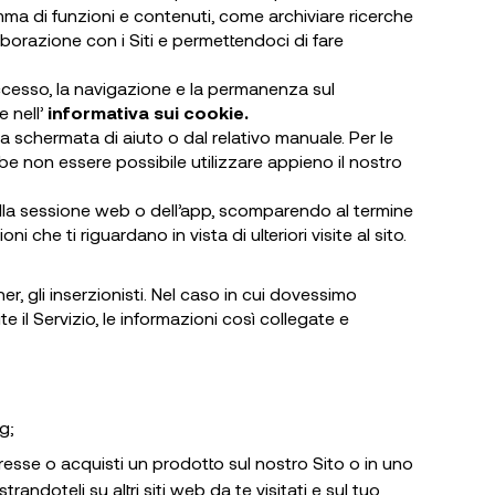
amma di funzioni e contenuti, come archiviare ricerche
aborazione con i Siti e permettendoci di fare
 accesso, la navigazione e la permanenza sul
e nell’
informativa sui cookie.
a schermata di aiuto o dal relativo manuale. Per le
ebbe non essere possibile utilizzare appieno il nostro
lla sessione web o dell’app, scomparendo al termine
 che ti riguardano in vista di ulteriori visite al sito.
er, gli inserzionisti. Nel caso in cui dovessimo
e il Servizio, le informazioni così collegate e
g;
teresse o acquisti un prodotto sul nostro Sito o in uno
ndoteli su altri siti web da te visitati e sul tuo