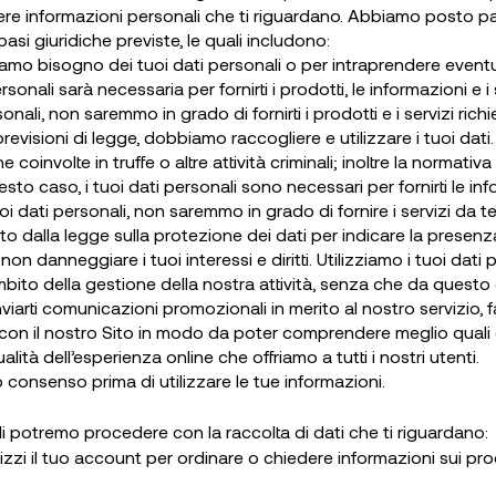
re informazioni personali che ti riguardano. Abbiamo posto part
asi giuridiche previste, le quali includono:
iamo bisogno dei tuoi dati personali o per intraprendere eventual
sonali sarà necessaria per fornirti i prodotti, le informazioni e i s
nali, non saremmo in grado di fornirti i prodotti e i servizi richie
visioni di legge, dobbiamo raccogliere e utilizzare i tuoi dati. 
coinvolte in truffe o altre attività criminali; inoltre la normativa
o caso, i tuoi dati personali sono necessari per fornirti le inform
oi dati personali, non saremmo in grado di fornire i servizi da te 
ato dalla legge sulla protezione dei dati per indicare la presenza
non danneggiare i tuoi interessi e diritti. Utilizziamo i tuoi dati 
ito della gestione della nostra attività, senza che da questo d
 inviarti comunicazioni promozionali in merito al nostro servizio, 
on il nostro Sito in modo da poter comprendere meglio quali el
lità dell’esperienza online che offriamo a tutti i nostri utenti.
o consenso prima di utilizzare le tue informazioni.
li potremo procedere con la raccolta di dati che ti riguardano:
lizzi il tuo account per ordinare o chiedere informazioni sui prod