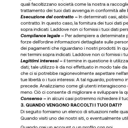
quali facoltizzano società come la nostra a raccoglie
trattamento dei tuoi dati avvenga in conformità alle b
Esecuzione del contratto –
In determinati casi, abb
contratto. In questo caso, la fornitura dei tuoi dati per
sopra indicati. Laddove non ci fornissi i tuoi dati perso
Compliance legale –
Per adempiere a determinate pre
forze dell’ordine informazioni dettagliate sulle persone 
dei pagamenti che riguardano i nostri prodotti. In quest
nei termini sopra indicati. Laddove non ci fornissi i tu
Legittimi interessi –
il termine in questione è utilizz
dati; tale utilizzo è da noi effettuato in modo tale da 
che ci si potrebbe ragionevolmente aspettare nell’amb
tue libertà o i tuoi interessi. A tal riguardo, potremo
precede. Analizziamo come gli utenti interagiscono c
meno. Ciò ci consente di migliorare e sviluppare la qua
Consenso –
in alcuni casi potremmo richiedere il tu
3. QUANDO VENGONO RACCOLTI I TUOI DATI?
Di seguito forniamo un elenco di situazioni nelle qua
Quando visiti uno dei nostri siti, o eventualmente uti
Quando crei un account o un profilo con noi.