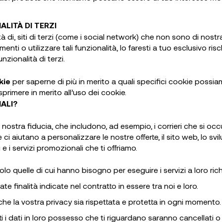
NALI
TÀ DI TERZI
ità di, siti di terzi (come i social network) che non sono di nos
menti o utilizzare tali funzionalità, lo faresti a tuo esclusivo ri
nzionalità di terzi.
kie
per saperne di più in merito a quali specifici cookie possiamo
sprimere in merito all’uso dei cookie.
ALI?
di nostra fiducia, che includono, ad esempio, i corrieri che si o
e ci aiutano a personalizzare le nostre offerte, il sito web, lo s
 e i servizi promozionali che ti offriamo.
o quelle di cui hanno bisogno per eseguire i servizi a loro richi
te finalità indicate nel contratto in essere tra noi e loro.
he la vostra privacy sia rispettata e protetta in ogni momento.
tti i dati in loro possesso che ti riguardano saranno cancellati o