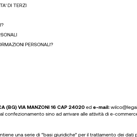
A’ DI TERZI
I?
RSONALI
ORMAZIONI PERSONALI?
CA (BG) VIA MANZONI 16 CAP 24020
ed
e-mail:
wilco@legalm
l confezionamento sino ad arrivare alle attività di e-commerce, a
iene una serie di “basi giuridiche” per il trattamento dei dati 