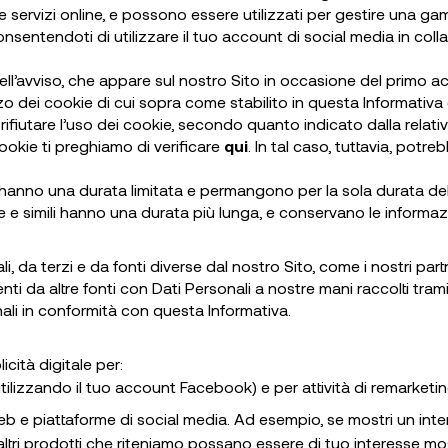
 e servizi online, e possono essere utilizzati per gestire una g
nsentendoti di utilizzare il tuo account di social media in coll
 nell’avviso, che appare sul nostro Sito in occasione del primo
o dei cookie di cui sopra come stabilito in questa Informativa 
ifiutare l’uso dei cookie, secondo quanto indicato dalla relativ
cookie ti preghiamo di verificare
qui
. In tal caso, tuttavia, potr
hanno una durata limitata e permangono per la sola durata de
e e simili hanno una durata più lunga, e conservano le informazioni
 da terzi e da fonti diverse dal nostro Sito, come i nostri partn
i da altre fonti con Dati Personali a nostre mani raccolti tramit
ali in conformità con questa Informativa.
cità digitale per:
ilizzando il tuo account Facebook) e per attività di remarketin
i web e piattaforme di social media. Ad esempio, se mostri un in
ri prodotti che riteniamo possano essere di tuo interesse mostra