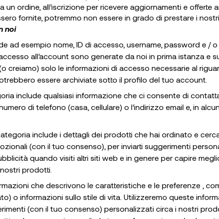
a un ordine, all’iscrizione per ricevere aggiornamenti e offerte
ero fornite, potremmo non essere in grado di prestare i nostri 
n noi
de ad esempio nome, ID di accesso, username, password e / o 
 accesso all’account sono generate da noi in prima istanza e su
o creiamo) solo le informazioni di accesso necessarie al riguar
otrebbero essere archiviate sotto il profilo del tuo account.
ia include qualsiasi informazione che ci consente di contattar
 numero di telefono (casa, cellulare) o l’indirizzo email e, in alcu
ategoria include i dettagli dei prodotti che hai ordinato e cerc
ionali (con il tuo consenso), per inviarti suggerimenti personali
pubblicità quando visiti altri siti web e in genere per capire meg
nostri prodotti.
rmazioni che descrivono le caratteristiche e le preferenze , com
) o informazioni sullo stile di vita. Utilizzeremo queste inform
imenti (con il tuo consenso) personalizzati circa i nostri prodotti