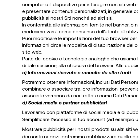
computer o il dispositivo per interagire con siti web
e presentare contenuti personalizzati, in generale co
pubblicità ai nostri Siti nonché ad altri siti.
In conformità alle informazioni fornite nel banner, o
medesimo varrà come consenso dell’utente all’utilizz
Puoi modificare le impostazioni del tuo browser per r
informazioni circa le modalità di disabilitazione dei 
sito web.
Parte dei cookie e tecnologie analoghe che usiamo 
di tale sessione, alla chiusura del browser. Altri cooki
c) Informazioni ricevute e raccolte da altre fonti
Potremmo ottenere informazioni, inclusi Dati Personali,
combinare o associare tra loro informazioni provenient
associate verranno da noi trattate come Dati Person
d) Social media e partner pubblicitari
Lavoriamo con piattaforme di social media e di pubbli
Semplificare l’accesso al tuo account (ad esempio ut
Mostrare pubblicità per i nostri prodotti su altri sit
dei nostri negozi, potremmo pubblicizzare quello o alt