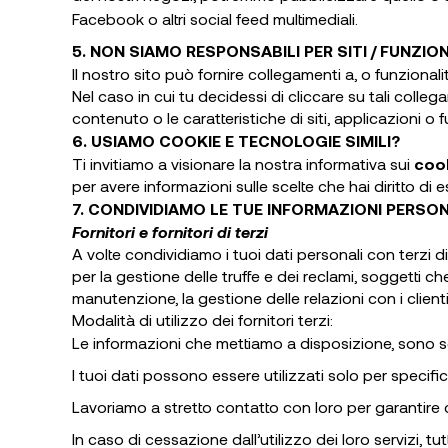
Facebook o altri social feed multimediali.
5. NON SIAMO RESPONSABILI PER SITI / FUNZIO
Il nostro sito può fornire collegamenti a, o funzional
Nel caso in cui tu decidessi di cliccare su tali collega
contenuto o le caratteristiche di siti, applicazioni o fu
6. USIAMO COOKIE E TECNOLOGIE SIMILI?
Ti invitiamo a visionare la nostra informativa sui
coo
per avere informazioni sulle scelte che hai diritto di e
7. CONDIVIDIAMO LE TUE INFORMAZIONI PERSON
Fornitori e fornitori di terzi
A volte condividiamo i tuoi dati personali con terzi 
per la gestione delle truffe e dei reclami, soggetti ch
manutenzione, la gestione delle relazioni con i clienti
Modalità di utilizzo dei fornitori terzi:
Le informazioni che mettiamo a disposizione, sono sol
I tuoi dati possono essere utilizzati solo per specifica
Lavoriamo a stretto contatto con loro per garantire c
In caso di cessazione dall’utilizzo dei loro servizi, tu