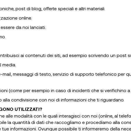
niche, post di blog, offerte speciali e altri materiali.
zzazione online.
ssere da noi lanciati.
mo.
ntribuisci ai contenuti dei siti, ad esempio scrivendo un post
l media.
e-mail, messaggi di testo, servizio di supporto telefonico per 
i (come per esempio in caso di incidenti che si verifichino a se
 alla condivisione con noi di informazioni che ti riguardano.
GONO UTILIZZATI?
e alle modalità con le quali interagisci con noi (online, al telef
ibile la quantità di dati che raccogliamo e procediamo alla cons
e tue informazioni. Ovunque possibile ti informeremo della neces