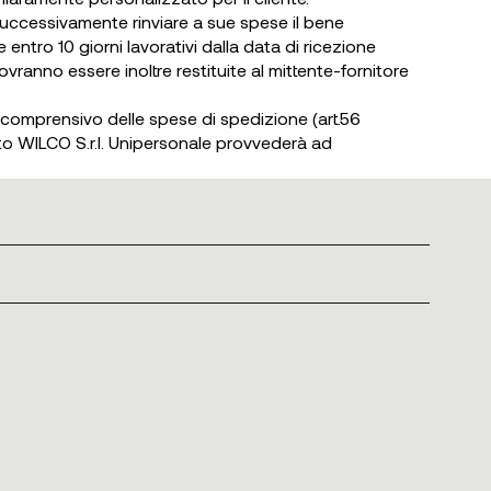
 successivamente rinviare a sue spese il bene
e entro 10 giorni lavorativi dalla data di ricezione
ranno essere inoltre restituite al mittente-fornitore
 comprensivo delle spese di spedizione (art.56
ito WILCO S.r.l. Unipersonale provvederà ad