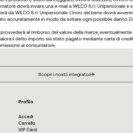
onsumatore dovrà inviare una e-mail a WILCO S.r.l. Unipersonale e
everà da WILCO S.r.l. Unipersonale. L'invio del bene dovrà avvenir
llato accuratamente in modo da evitare ogni possibile danno. Dov
e provvederà al rimborso del valore della merce, eventualmente
ualora il detto importo sia stato pagato mediante carta di cred
 emissione al consumatore.
Scopri i nostri integratori
Profilo
Accedi
Carrello
VIP Card