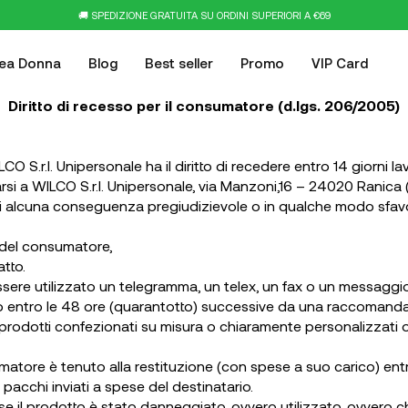
🚚 SPEDIZIONE GRATUITA SU ORDINI SUPERIORI A €69
nea Donna
Blog
Best seller
Promo
VIP Card
Diritto di recesso per il consumatore (d.lgs. 206/2005)
CO S.r.l. Unipersonale ha il diritto di recedere entro 14 giorni 
rsi a WILCO S.r.l. Unipersonale, via Manzoni,16 – 24020 Ranica (
li alcuna conseguenza pregiudizievole o in qualche modo sfav
e del consumatore,
atto.
sere utilizzato un telegramma, un telex, un fax o un messaggio
tro le 48 ore (quarantotto) successive da una raccomandata 
i prodotti confezionati su misura o chiaramente personalizzati 
tore è tenuto alla restituzione (con spese a suo carico) entro 
pacchi inviati a spese del destinatario.
o se il prodotto è stato danneggiato, ovvero utilizzato, ovvero c