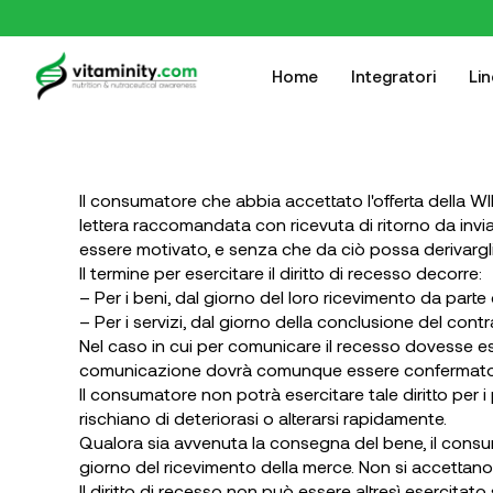
Home
Integratori
Li
Il consumatore che abbia accettato l'offerta della WIL
lettera raccomandata con ricevuta di ritorno da invia
essere motivato, e senza che da ciò possa derivarg
Il termine per esercitare il diritto di recesso decorre:
– Per i beni, dal giorno del loro ricevimento da part
– Per i servizi, dal giorno della conclusione del contr
Nel caso in cui per comunicare il recesso dovesse es
comunicazione dovrà comunque essere confermato en
Il consumatore non potrà esercitare tale diritto per 
rischiano di deteriorasi o alterarsi rapidamente.
Qualora sia avvenuta la consegna del bene, il consuma
giorno del ricevimento della merce. Non si accettano 
Il diritto di recesso non può essere altresì esercitat