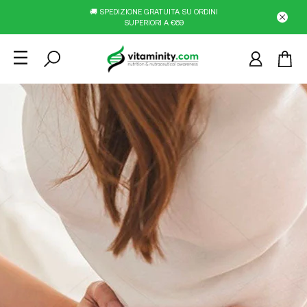
🚚 SPEDIZIONE GRATUITA SU ORDINI
SUPERIORI A €69