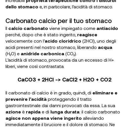
incredibili
proprietà terapeutiche contro i disturbi
dello stomaco
e, in particolare, l’acidità di stomaco.
Carbonato calcio per il tuo stomaco
Il
calcio carbonato
viene impiegato come
antiacido
perché, dopo che è stato ingerito,
reagisce
velocemente con l’
acido cloridrico
(2HCl), uno degli
acidi presenti nel nostro stomaco, liberando
acqua
(H₂O) e
anidride carbonica
(CO₂).
L’acidità di stomaco, provocata da un eccesso di H+
liberi, viene così contrastata.
CaCO
3
+ 2HCl -> CaCl
2
+ H
2
O + CO
2
Il carbonato di calcio è in grado, quindi, di
eliminare e
prevenire l’acidità
proteggendo il tratto
gastrointestinale dai danni provocati da essa. La sua
azione
è
rapida
e di
lunga durata
: il calcio carbonato
agisce non appena viene ingerito
alleviando
immediatamente il bruciore e il dolore di stomaco. Ne