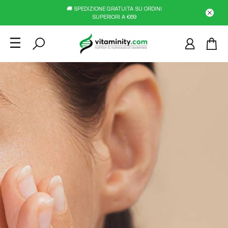
🚚 SPEDIZIONE GRATUITA SU ORDINI
SUPERIORI A €69