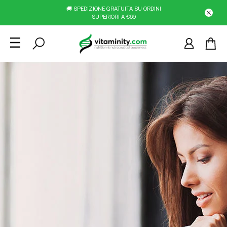
🚚 SPEDIZIONE GRATUITA SU ORDINI
SUPERIORI A €69