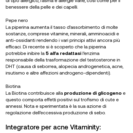
di tipo allergico, l’asma e allergie varie, così come per il
benessere della pelle e dei capelli.
Pepe nero
La piperina aumenta il tasso d'assorbimento di molte
sostanze, comprese vitamine, minerali, amminoacidi e
anti-ossidanti rendendo i vari principi attivi ancora più
efficaci. Di recente si è scoperto che la piperina
potrebbe inibire la
5 alfa redattasi
l’enzima
responsabile della trasformazione del testosterone in
DHT (causa di seborrea, alopecia androgenetica, acne,
irsutismo e altre affezioni androgeno-dipendenti).
Biotina
La Biotina contribuisce alla
produzione di glicogeno
e
questo comporta effetti positivi sul trofismo di cute e
annessi. Nota e sperimentata è la sua azione di
regolazione dell’eccessiva produzione di sebo.
Integratore per acne Vitaminity: