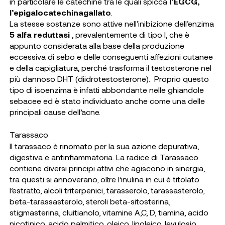
in particolare le catechine tra le quali spicca
l’EGCG,
l’epigalocatechinagallato
.
La stesse sostanze sono attive nell’inibizione dell’enzima
5 alfa reduttasi
, prevalentemente di tipo I, che è
appunto considerata alla base della produzione
eccessiva di sebo e delle conseguenti affezioni cutanee
e della capigliatura, perché trasforma il testosterone nel
più dannoso DHT (diidrotestosterone). Proprio questo
tipo di isoenzima è infatti abbondante nelle ghiandole
sebacee ed è stato individuato anche come una delle
principali cause dell’acne.
Tarassaco
Il tarassaco è rinomato per la sua azione depurativa,
digestiva e antinfiammatoria. La radice di Tarassaco
contiene diversi principi attivi che agiscono in sinergia,
tra questi si annoverano, oltre l’inulina in cui è titolato
l’estratto, alcoli triterpenici, tarasserolo, tarassasterolo,
beta-tarassasterolo, steroli beta-sitosterina,
stigmasterina, cluitianolo, vitamine A,C, D, tiamina, acido
nicotinico, acido palmitico, oleico, linoleico, levulosio,