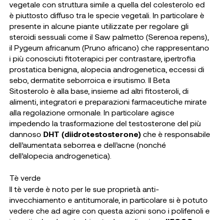
vegetale con struttura simile a quella del colesterolo ed
è piuttosto diffuso tra le specie vegetali. In particolare è
presente in alcune piante utilizzate per regolare gli
steroidi sessuali come il Saw palmetto (Serenoa repens),
il Pygeum africanum (Pruno africano) che rappresentano
i più conosciuti fitoterapici per contrastare, ipertrofia
prostatica benigna, alopecia androgenetica, eccessi di
sebo, dermatite seborroica e irsutismo. Il Beta
Sitosterolo è alla base, insieme ad altri fitosteroli, di
alimenti, integratori e preparazioni farmaceutiche mirate
alla regolazione ormonale. In particolare agisce
impedendo la trasformazione del testosterone del più
dannoso
DHT (diidrotestosterone)
che è responsabile
dell’aumentata seborrea e dell’acne (nonché
dell’alopecia androgenetica).
Tè verde
Il tè verde è noto per le sue proprietà anti-
invecchiamento e antitumorale, in particolare si è potuto
vedere che ad agire con questa azioni sono i polifenoli e