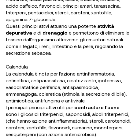
acido caffeico, flavonoidi, principi amari, tarassacina,
triterpeni, pentaciclici, steroli, caroteni, xantofille,
apigenina 7-glucoside.
Questi principi attivi attuano una potente
attività
depurativa
e di
drenaggio
e permettono di eliminare le
tossine dall'organismo attraverso gli emuntori naturali
come il fegato, i reni, l'intestino e la pelle, regolando la
secrezione sebacea.
Calendula
La calendula è nota per l’azione antinfiammatoria,
antisettica, antiparassitaria, cicatrizzante, ipotensiva,
vasodilatatrice periferica, antispasmodica,
emmenagoga, coleretica (stimola la secrezione di bile),
antimicotica, antifungina e antivirale.
I principali principi attivi utili per
contrastare l’acne
sono i glicosidi triterpenici, saponosidi, alcoli triterpenici,
(che hanno azione antinfiammatoria), steroli, carotenoidi,
caroteni, xantofille, flavonoidi, cumarine, monoterpeni,
sesquiterpeni (con azione antimicrobica).