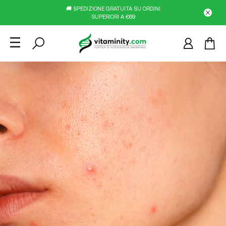
🚚 SPEDIZIONE GRATUITA SU ORDINI
SUPERIORI A €69