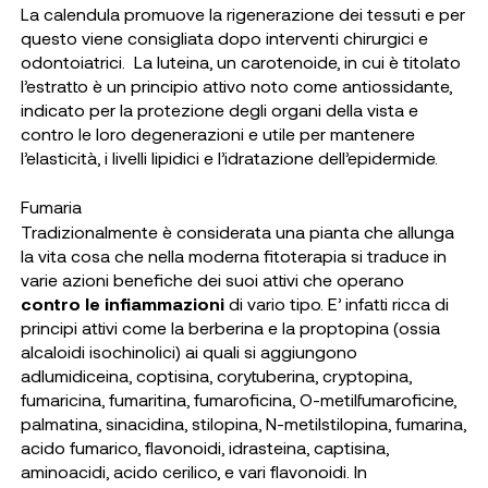
La calendula promuove la rigenerazione dei tessuti e per
questo viene consigliata dopo interventi chirurgici e
odontoiatrici. La luteina, un carotenoide, in cui è titolato
l’estratto è un principio attivo noto come antiossidante,
indicato per la protezione degli organi della vista e
contro le loro degenerazioni e utile per mantenere
l’elasticità, i livelli lipidici e l’idratazione dell’epidermide.
Fumaria
Tradizionalmente è considerata una pianta che allunga
la vita cosa che nella moderna fitoterapia si traduce in
varie azioni benefiche dei suoi attivi che operano
contro le infiammazioni
di vario tipo. E’ infatti ricca di
principi attivi come la berberina e la proptopina (ossia
alcaloidi isochinolici) ai quali si aggiungono
adlumidiceina, coptisina, corytuberina, cryptopina,
fumaricina, fumaritina, fumaroficina, O-metilfumaroficine,
palmatina, sinacidina, stilopina, N-metilstilopina, fumarina,
acido fumarico, flavonoidi, idrasteina, captisina,
aminoacidi, acido cerilico, e vari flavonoidi. In