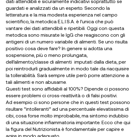
dati attendibili e sicuramente indicativi soprattutto se
guardati e analizzati da un esperto. Secondo la
letteratura e la mia modesta esperienza nel campo
scientifico, la metodica E.L.I.S.A. è l’unica che può
vantare dei dati attendibili e ripetibili. Oggi con questa
metodica sono misurate le IgG che reagiscono con gli
antigeni di un numero variabile di alimenti. Se uno risulta
positivo cosa deve fare? In genere si adotta una
sospensione, più o meno prolungata,
dell’alimento/classe di alimenti imputati dalla dieta, per
poi reintrodurli gradualmente in modo tale da riacquisire
la tollerabilità. Sarà sempre utile però porre attenzione a
tali alimenti e non abusarne.
Questi test sono affidabili al 100%? Dipende ci possono
essere problemi ci cross-reattività o di falsi positivi.
Ad esempio ci sono persone che in questi test possono
risultare “intolleranti” ad una percentuale elevatissima di
cibi, cosa forse molto improbabile, ma sintomo indubbio
di una situazione infiammatoria importante. Ecco che qui
la figura del Nutrizionista è fondamentale per capire e
agire in modo adeguato.