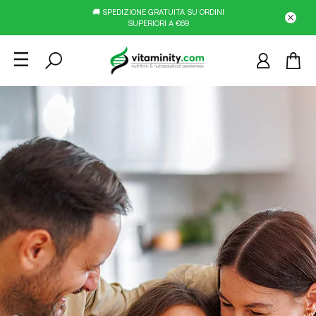
🚚 SPEDIZIONE GRATUITA SU ORDINI
SUPERIORI A €69