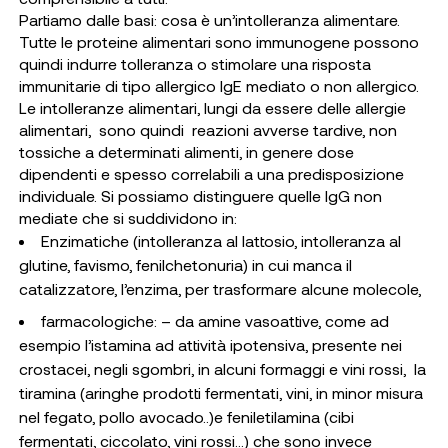
Partiamo dalle basi: cosa è un’intolleranza alimentare.
Tutte le proteine alimentari sono immunogene possono
quindi indurre tolleranza o stimolare una risposta
immunitarie di tipo allergico IgE mediato o non allergico.
Le intolleranze alimentari, lungi da essere delle allergie
alimentari, sono quindi reazioni avverse tardive, non
tossiche a determinati alimenti, in genere dose
dipendenti e spesso correlabili a una predisposizione
individuale. Si possiamo distinguere quelle IgG non
mediate che si suddividono in:
Enzimatiche (intolleranza al lattosio, intolleranza al
glutine, favismo, fenilchetonuria) in cui manca il
catalizzatore, l’enzima, per trasformare alcune molecole,
farmacologiche: – da amine vasoattive, come ad
esempio l’istamina ad attività ipotensiva, presente nei
crostacei, negli sgombri, in alcuni formaggi e vini rossi, la
tiramina (aringhe prodotti fermentati, vini, in minor misura
nel fegato, pollo avocado..)e feniletilamina (cibi
fermentati, ciccolato, vini rossi…) che sono invece