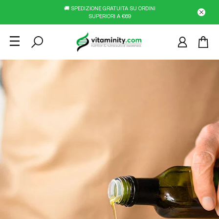
🚚 SPEDIZIONE GRATUITA SU ORDINI
SUPERIORI A €69