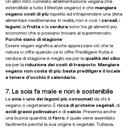
Un altro mito correlato all’alimentazione vegana (ma
estendibile a tutto il lifestyle vegano) è che
mangiare
vegano costi di più
rispetto ad intraprendere una dieta
alimentare mediterranea. In realtà, non è così. I
cereali
, i
legumi
, la
frutta
e la
verdura
sono tra gli alimenti più
economici che si possano trovare al supermercato.
Purché siano di stagione
.
Essere vegani significa anche apprezzare ciò che la
natura ci offre quando ce lo offre. Prediligere frutta e
verdura di stagione è meglio sia per la
qualità del cibo
sia per la
riduzione dei costi di trasporto
.
Mangiare
vegano non costa di più: basta prediligere il locale
e tenere d’occhio il calendario.
7. La soia fa male e non è sostenibile
La
soia
è
uno dei legumi più consumati
da chi è
vegano o vegetariano. È
ricca di proteine vegetali
, di
acidi grassi polinsaturi
e di
calcio
. Presenta anche
una buona quantità di
ferro
, il quale viene assimilato
facilmente perché la sua origine è vegetale. Tuttavia,