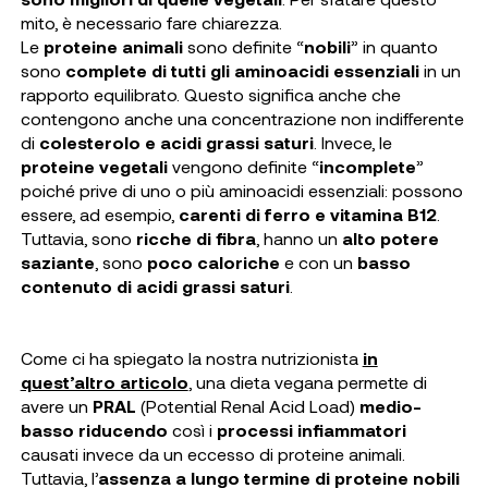
mito, è necessario fare chiarezza.
Le
proteine animali
sono definite “
nobili
” in quanto
sono
complete di tutti gli aminoacidi essenziali
in un
rapporto equilibrato. Questo significa anche che
contengono anche una concentrazione non indifferente
di
colesterolo e acidi grassi saturi
. Invece, le
proteine vegetali
vengono definite “
incomplete
”
poiché prive di uno o più aminoacidi essenziali: possono
essere, ad esempio,
carenti di ferro e vitamina B12
.
Tuttavia, sono
ricche di fibra
, hanno un
alto potere
saziante
, sono
poco caloriche
e con un
basso
contenuto di acidi grassi saturi
.
Come ci ha spiegato la nostra nutrizionista
in
quest’altro articolo
, una dieta vegana permette di
avere un
PRAL
(Potential Renal Acid Load)
medio-
basso
riducendo
così i
processi infiammatori
causati invece da un eccesso di proteine animali.
Tuttavia, l’
assenza a lungo termine di proteine nobili