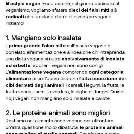
lifestyle vegan
. Ecco perché, nel giorno dedicato al
veganismo, vogliamo sfatare
dieci dei falsi miti più
radicati
che si celano dietro al diventare vegano.
Iniziamo!
1. Mangiano solo insalata
Il
primo grande falso mito
sull’essere vegano è
correlato all’alimentazione e all’idea che chi intraprenda
una dieta vegana si nutra
esclusivamente di insalata
ed erbette
. Spoiler: i vegani non sono conigli.
L’
alimentazione vegana
comprende
ogni categoria
alimentare
di cui l’uomo dispone
fatta eccezione dei
cibi derivati dagli animali
: i cereali, i legumi, la frutta, la
frutta secca, i semi, la verdura, le alghe e i funghi. Quindi
no, i vegani non mangiano solo insalata e carote.
2. Le proteine animali sono migliori
Restiamo nell’alimentazione vegana per affrontare
un’altra questione molto dibattuta:
le proteine animali
sono migliori di quelle vegetali
. Per sfatare questo