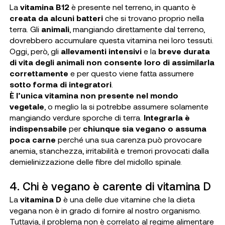
La
vitamina B12
è presente nel terreno, in quanto è
creata da alcuni batteri
che si trovano proprio nella
terra. Gli
animali
, mangiando direttamente dal terreno,
dovrebbero accumulare questa vitamina nei loro tessuti.
Oggi, però, gli
allevamenti intensivi
e la
breve durata
di vita degli animali non consente loro di assimilarla
correttamente
e per questo viene fatta assumere
sotto forma di integratori
.
È l’unica vitamina non presente nel mondo
vegetale
, o meglio la si potrebbe assumere solamente
mangiando verdure sporche di terra.
Integrarla è
indispensabile
per
chiunque sia vegano o assuma
poca carne
perché una sua carenza può provocare
anemia, stanchezza, irritabilità e tremori provocati dalla
demielinizzazione delle fibre del midollo spinale.
4. Chi è vegano è carente di vitamina D
La
vitamina D
è una delle due vitamine che la dieta
vegana non è in grado di fornire al nostro organismo.
Tuttavia, il problema non è correlato al regime alimentare