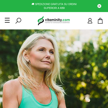
🚚 SPEDIZIONE GRATUITA SU ORDINI
SUPERIORI A €69