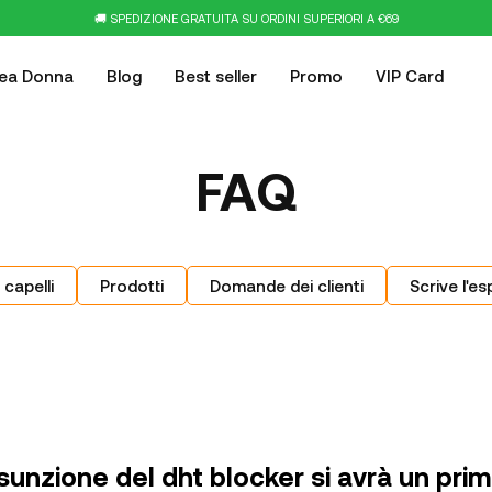
🚚 SPEDIZIONE GRATUITA SU ORDINI SUPERIORI A €69
nea Donna
Blog
Best seller
Promo
VIP Card
FAQ
 capelli
Prodotti
Domande dei clienti
Scrive l'es
assunzione del dht blocker si avrà un prim