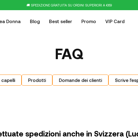
🚚 SPEDIZIONE GRATUITA SU ORDINI SUPERIORI A €69
nea Donna
Blog
Best seller
Promo
VIP Card
FAQ
 capelli
Prodotti
Domande dei clienti
Scrive l'es
ttuate spedizioni anche in Svizzera (Lu