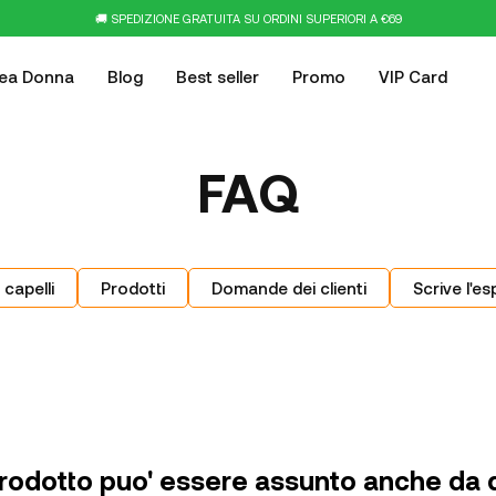
🚚 SPEDIZIONE GRATUITA SU ORDINI SUPERIORI A €69
nea Donna
Blog
Best seller
Promo
VIP Card
FAQ
 capelli
Prodotti
Domande dei clienti
Scrive l'es
prodotto puo' essere assunto anche da d