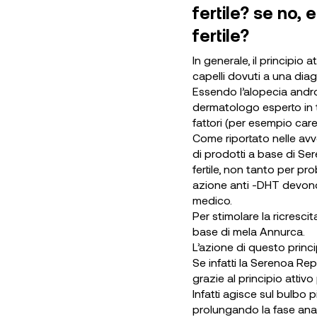
fertile? se no,
fertile?
In generale, il principi
capelli dovuti a una dia
Essendo l’alopecia andro
dermatologo esperto in t
fattori (per esempio care
Come riportato nelle avv
di prodotti a base di Se
fertile, non tanto per pro
azione anti -DHT devono 
medico.
Per stimolare la ricresci
base di mela Annurca.
L’azione di questo princ
Se infatti la Serenoa Re
grazie al principio attiv
Infatti agisce sul bulbo p
prolungando la fase anag