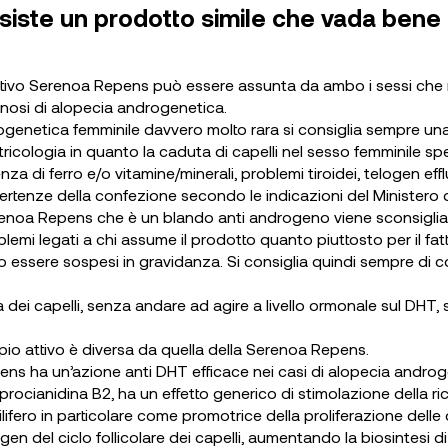
 esiste un prodotto simile che vada bene 
o attivo Serenoa Repens può essere assunta da ambo i sessi che 
gnosi di alopecia androgenetica.
genetica femminile davvero molto rara si consiglia sempre una
ricologia in quanto la caduta di capelli nel sesso femminile sp
nza di ferro e/o vitamine/minerali, problemi tiroidei, telogen eff
ertenze della confezione secondo le indicazioni del Ministero d
renoa Repens che è un blando anti androgeno viene sconsigliat
blemi legati a chi assume il prodotto quanto piuttosto per il fatto
essere sospesi in gravidanza. Si consiglia quindi sempre di co
ta dei capelli, senza andare ad agire a livello ormonale sul DHT, 
ipio attivo è diversa da quella della Serenoa Repens.
pens ha un’azione anti DHT efficace nei casi di alopecia andro
o procianidina B2, ha un effetto generico di stimolazione della ric
ilifero in particolare come promotrice della proliferazione delle c
en del ciclo follicolare dei capelli, aumentando la biosintesi d