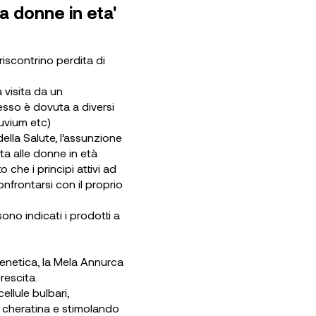
a donne in eta'
riscontrino perdita di
 visita da un
esso è dovuta a diversi
luvium etc)
ella Salute, l’assunzione
a alle donne in età
 che i principi attivi ad
nfrontarsi con il proprio
sono indicati i prodotti a
genetica, la Mela Annurca
rescita.
ellule bulbari,
i cheratina e stimolando