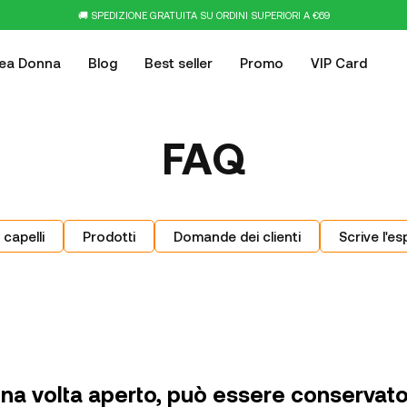
🚚 SPEDIZIONE GRATUITA SU ORDINI SUPERIORI A €69
nea Donna
Blog
Best seller
Promo
VIP Card
FAQ
 capelli
Prodotti
Domande dei clienti
Scrive l'es
 una volta aperto, può essere conservat