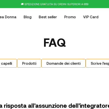
🚚 SPEDIZIONE GRATUITA SU ORDINI SUPERIORI A €69
nea Donna
Blog
Best seller
Promo
VIP Card
FAQ
 capelli
Prodotti
Domande dei clienti
Scrive l'es
a risposta all'assunzione dell'integrator