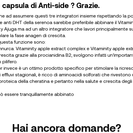
 capsula di Anti-side ? Grazie.
ne ad assumere questi tre integratori insieme rispettando la p
ne anti DHT della serenoa sarebbe preferibile abbinare il Vitami
y Ajuga ma ad un altro integratore che lavori principalmente su
molare la fase anagen di crescita.
r questa funzione sono:
annurca: Vitaminity apple extract complex e Vitaminity apple e
icrescita grazie alla procianidina B2, svolgono infatti un’importa
pilifero.
er invece è un ottimo prodotto specifico per stimolare la ricresci
effluvi stagionali, è ricco di aminoacidi solforati che rivestono
proteica della cheratina e pertanto nella salute e crescita degli
può essere tranquillamente abbinato
Hai ancora domande?