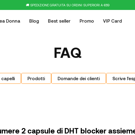
🚚 SPEDIZIONE GRATUITA SU ORDINI SUPERIORI A €69
nea Donna
Blog
Best seller
Promo
VIP Card
FAQ
 capelli
Prodotti
Domande dei clienti
Scrive l'es
sumere 2 capsule di DHT blocker assieme