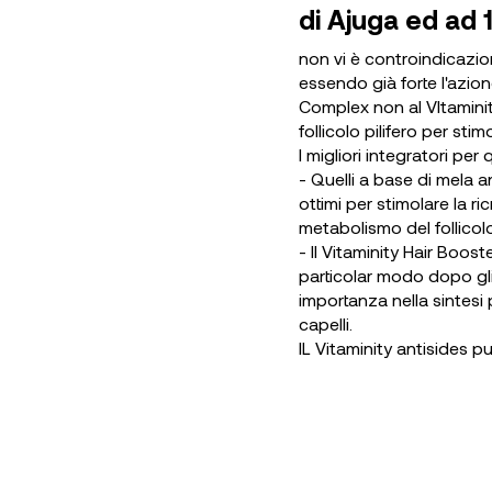
di Ajuga ed ad 1
non vi è controindicazio
essendo già forte l'azio
Complex non al VItaminit
follicolo pilifero per sti
I migliori integratori pe
- Quelli a base di mela 
ottimi per stimolare la r
metabolismo del follicolo 
- Il Vitaminity Hair Boost
particolar modo dopo gli 
importanza nella sintesi 
capelli.
IL Vitaminity antisides 