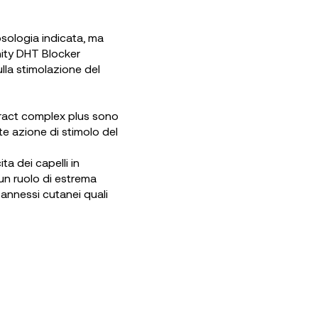
osologia indicata, ma
nity DHT Blocker
lla stimolazione del
xtract complex plus sono
nte azione di stimolo del
ta dei capelli in
 un ruolo di estrema
 annessi cutanei quali