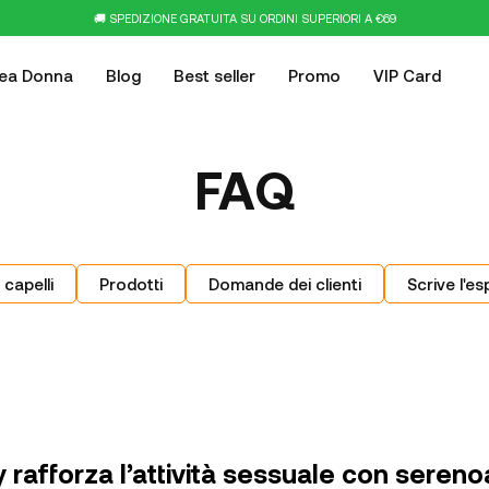
🚚 SPEDIZIONE GRATUITA SU ORDINI SUPERIORI A €69
nea Donna
Blog
Best seller
Promo
VIP Card
FAQ
 capelli
Prodotti
Domande dei clienti
Scrive l'es
y rafforza l’attività sessuale con sereno