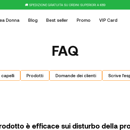
🚚 SPEDIZIONE GRATUITA SU ORDINI SUPERIORI A €69
nea Donna
Blog
Best seller
Promo
VIP Card
FAQ
 capelli
Prodotti
Domande dei clienti
Scrive l'es
rodotto è efficace sui disturbo della pro