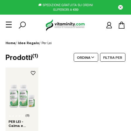
🚚 SPEDIZIONE GRATUITA SU ORDINI
SUPERIORI A €69
Home
/
Idee Regalo
/
Per Lei
(
1
)
Prodotti
ORDINA
FILTRA PER
(
0
)
PER LEI -
Calma e
Serenità