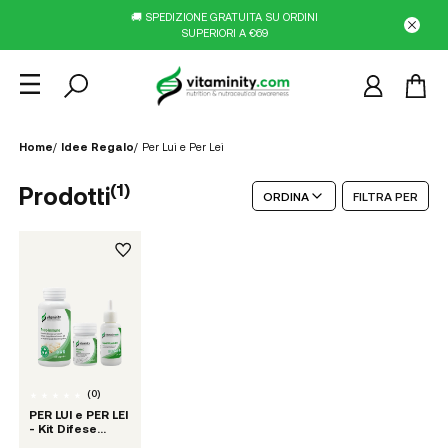
🚚 SPEDIZIONE GRATUITA SU ORDINI
SUPERIORI A €69
Home
/
Idee Regalo
/
Per Lui e Per Lei
(
1
)
Prodotti
ORDINA
FILTRA PER
(
0
)
PER LUI e PER LEI
- Kit Difese
Immunitarie