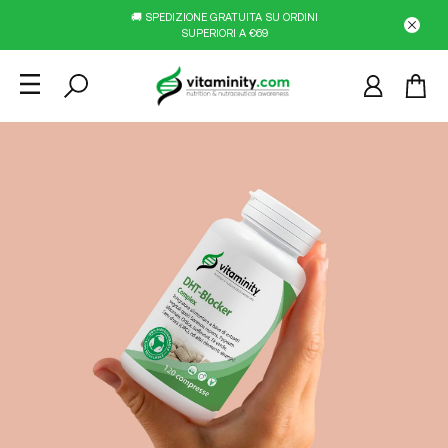
🚚 SPEDIZIONE GRATUITA SU ORDINI
SUPERIORI A €69