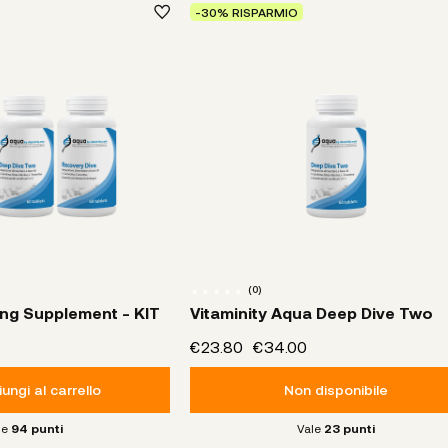
-30% RISPARMIO
(
0
)
ng Supplement - KIT
Vitaminity Aqua Deep Dive Two
€23.80
€34.00
ungi al carrello
Non disponibile
le
94
punti
Vale
23
punti