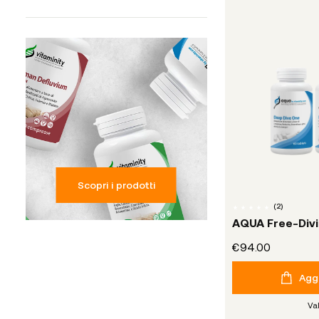
Scopri i prodotti
(
2
)
AQUA Free-Divi
€94.00
Aggi
Va