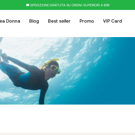
🚚 SPEDIZIONE GRATUITA SU ORDINI SUPERIORI A €69
nea Donna
Blog
Best seller
Promo
VIP Card