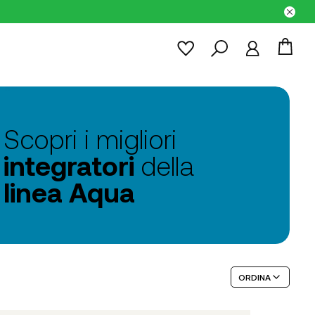
Scopri i migliori
integratori
della
linea Aqua
ORDINA