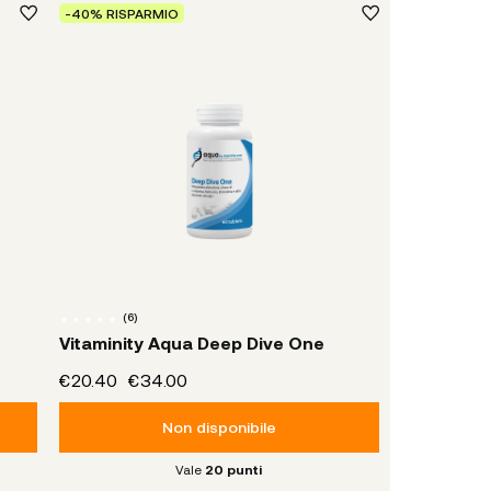
-40% RISPARMIO
(
6
)
Vitaminity Aqua Deep Dive One
€20.40
€34.00
Non disponibile
Vale
20
punti