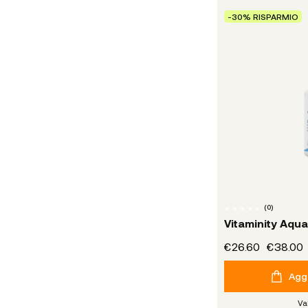
-30% RISPARMIO
(
0
)
Vitaminity Aqu
€26.60
€38.00
Aggi
Va