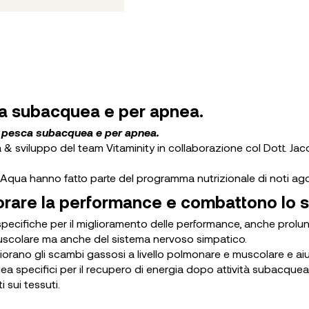
ca subacquea e per apnea.
r pesca subacquea e per apnea.
erca & sviluppo del team Vitaminity in collaborazione col Dott. 
i Aqua hanno fatto parte del programma nutrizionale di noti agon
iorare la performance e combattono lo s
specifiche per il miglioramento delle performance, anche prolu
 muscolare ma anche del sistema nervoso simpatico.
iorano gli scambi gassosi a livello polmonare e muscolare e aiu
 specifici per il recupero di energia dopo attività subacque
 sui tessuti.