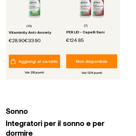
(
7
)
(
10
)
PER LEI - Capelli Sani
Vitaminity Anti-Anxiety
€124.85
€28.90
€33.90
Aggiungi al carrello
Non disponibile
Vale
28
punti
Vale
124
punti
Sonno
Integratori per il sonno e per
dormire