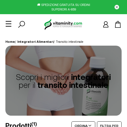
🚚 SPEDIZIONE GRATUITA SU ORDINI
SUPERIORI A €69
Home
/
Integratori Alimentari
/
Transito intestinale
Scopri i migliori
integratori
per il
transito intestinale
(
1
)
Prodotti
ORDINA
FILTRA PER