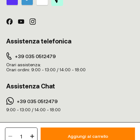
Assistenza telefonica
+39 035 0512479
Orari assistenza:
Orari ordini:
9:00 - 13:00 / 14:00 - 18:00
Assistenza Chat
+39 035 0512479
9:00 - 13:00 / 14:00 - 18:00
Vitaminity © 2024. TUTTI I DIRITTI RISERVATI - Wilco SRL - Via A.Manzoni
1
16, 24020 Ranica BG - Italy - PIVA n° IT04379890165
Aggiungi al carrello