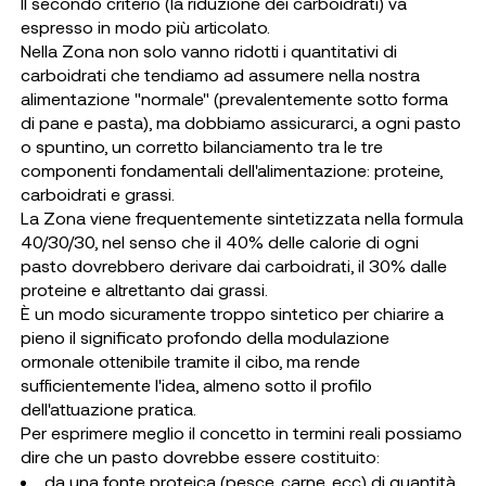
Il secondo criterio (la riduzione dei carboidrati) va
espresso in modo più articolato.
Nella Zona non solo vanno ridotti i quantitativi di
carboidrati che tendiamo ad assumere nella nostra
alimentazione "normale" (prevalentemente sotto forma
di pane e pasta), ma dobbiamo assicurarci, a ogni pasto
o spuntino, un corretto bilanciamento tra le tre
componenti fondamentali dell'alimentazione: proteine,
carboidrati e grassi.
La Zona viene frequentemente sintetizzata nella formula
40/30/30, nel senso che il 40% delle calorie di ogni
pasto dovrebbero derivare dai carboidrati, il 30% dalle
proteine e altrettanto dai grassi.
È un modo sicuramente troppo sintetico per chiarire a
pieno il significato profondo della modulazione
ormonale ottenibile tramite il cibo, ma rende
sufficientemente l'idea, almeno sotto il profilo
dell'attuazione pratica.
Per esprimere meglio il concetto in termini reali possiamo
dire che un pasto dovrebbe essere costituito:
da una fonte proteica (pesce, carne, ecc) di quantità