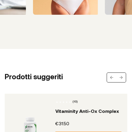
Prodotti suggeriti
Previous s
Next 
(
10
)
Vitaminity Anti-Ox Complex
€31.50