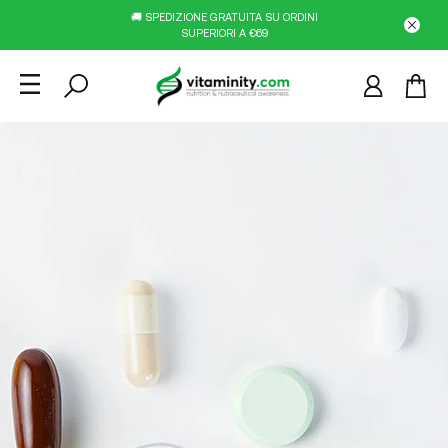
🚚 SPEDIZIONE GRATUITA SU ORDINI
SUPERIORI A €69