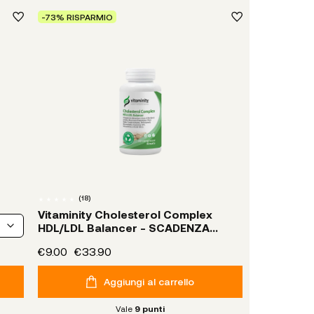
-73% RISPARMIO
(
18
)
Vitaminity Cholesterol Complex
HDL/LDL Balancer - SCADENZA
09/26
€9.00
€33.90
Aggiungi al carrello
Vale
9
punti