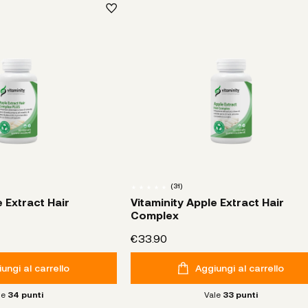
(
31
)
e Extract Hair
Vitaminity Apple Extract Hair
Complex
€33.90
ungi al carrello
Aggiungi al carrello
le
34
punti
Vale
33
punti