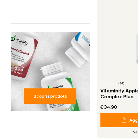
(
34
)
Vitaminity Appl
Scopri i prodotti
Complex Plus
€34.90
Aggi
Va