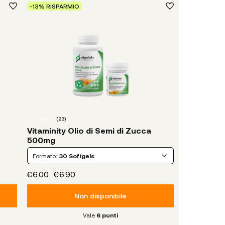
-13% RISPARMIO
(
23
)
Vitaminity Olio di Semi di Zucca
500mg
Formato:
30 Softgels
€6.00
€6.90
Non disponibile
Vale
6
punti