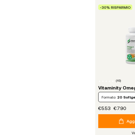
-30% RISPARMIO
(
10
)
Vitaminity Ome
Formato:
20 Softge
€5.53
€7.90
Aggi
V