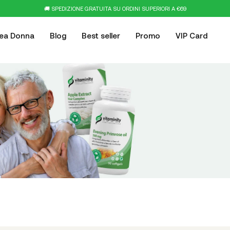
🚚 SPEDIZIONE GRATUITA SU ORDINI SUPERIORI A €69
nea Donna
Blog
Best seller
Promo
VIP Card