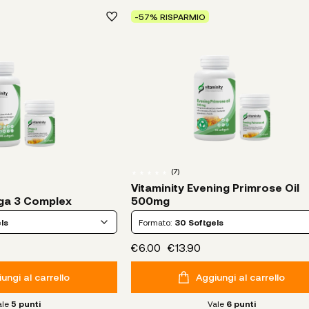
-57% RISPARMIO
(
7
)
Vitaminity Evening Primrose Oil
ga 3 Complex
500mg
ls
Formato:
30 Softgels
€6.00
€13.90
ungi al carrello
Aggiungi al carrello
ale
5
punti
Vale
6
punti