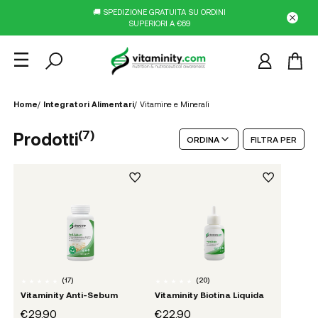
🚚 SPEDIZIONE GRATUITA SU ORDINI
SUPERIORI A €69
Home
/
Integratori Alimentari
/
Vitamine e Minerali
(
7
)
Prodotti
ORDINA
FILTRA PER
(
17
)
(
20
)
Vitaminity Anti-Sebum
Vitaminity Biotina Liquida
€29.90
€22.90