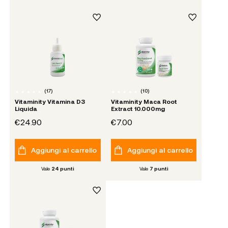
(
17
)
(
10
)
Vitaminity Vitamina D3
Vitaminity Maca Root
Liquida
Extract 10.000mg
€24.90
€7.00
Aggiungi al carrello
Aggiungi al carrello
Vale
24
punti
Vale
7
punti