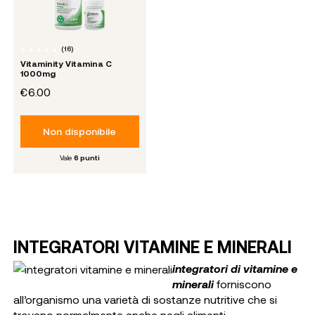
(
16
)
Vitaminity Vitamina C
1000mg
€6.00
Non disponibile
Vale
6
punti
INTEGRATORI VITAMINE E MINERALI
integratori
di vitamine e
minerali
forniscono
all’organismo una varietà di sostanze nutritive che si
trovano normalmente anche negli alimenti.