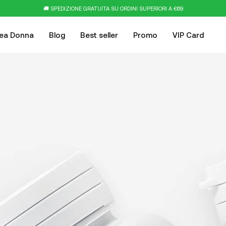
🚚 SPEDIZIONE GRATUITA SU ORDINI SUPERIORI A €69
nea Donna
Blog
Best seller
Promo
VIP Card