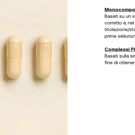
Monocompone
Basati su un s
corretto e, nel
titolazione/s
prime selezion
Complessi P
Basati sulla si
fine di ottenere