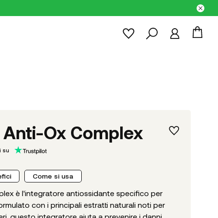
y Anti-Ox Complex
 su
fici
Come si usa
lex è l'integratore antiossidante specifico per
ormulato con i principali estratti naturali noti per
beri, questo integratore aiuta a prevenire i danni