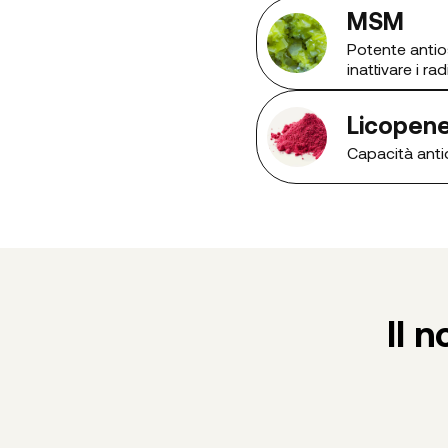
MSM
Potente antio
inattivare i radi
Licopen
Capacità antio
Il 