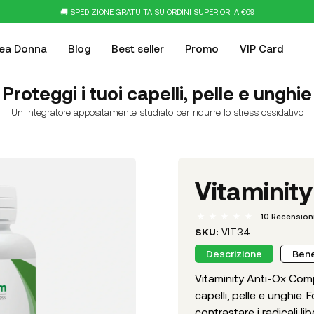
🚚 SPEDIZIONE GRATUITA SU ORDINI SUPERIORI A €69
nea Donna
Blog
Best seller
Promo
VIP Card
Proteggi i tuoi capelli, pelle e unghie
Un integratore appositamente studiato per ridurre lo stress ossidativo
Vitaminit
10
Recensioni
SKU:
VIT34
Descrizione
Bene
Vitaminity Anti-Ox Comp
capelli, pelle e unghie. F
contrastare i radicali li