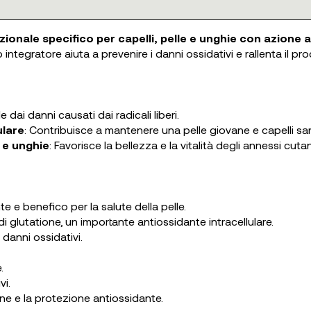
izionale specifico per capelli, pelle e unghie con azione 
to integratore aiuta a prevenire i danni ossidativi e rallenta il 
e dai danni causati dai radicali liberi.
ulare
: Contribuisce a mantenere una pelle giovane e capelli san
i e unghie
: Favorisce la bellezza e la vitalità degli annessi cutan
e e benefico per la salute della pelle.
i glutatione, un importante antiossidante intracellulare.
danni ossidativi.
.
vi.
gene e la protezione antiossidante.