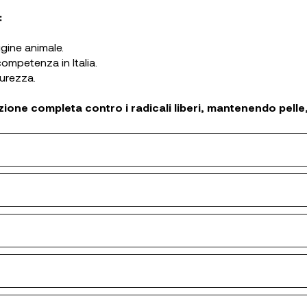
:
rigine animale.
ompetenza in Italia.
purezza.
ione completa contro i radicali liberi, mantenendo pelle, c