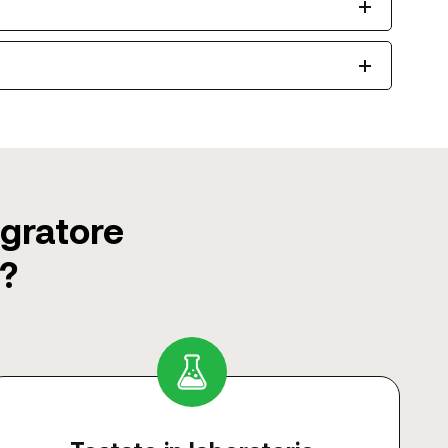
egratore
?