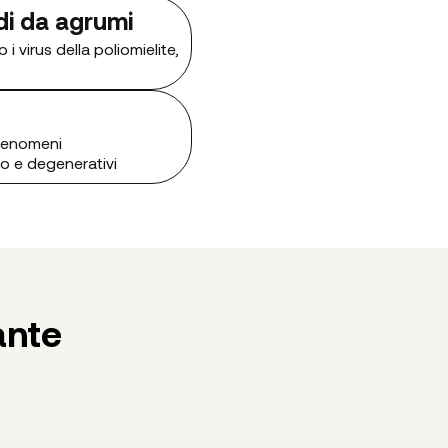
di da agrumi
i virus della poliomielite,
 fenomeni
o e degenerativi
ante