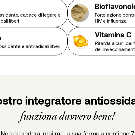
Bioflavonoi
ssidante, capace di legare e
Forte azione contro 
cali liberi
HIV e influenza
Vitamina C
e
Ritarda alcuni dei
ssidante e antiradicali liberi
dell’invecchiament
nostro integratore antiossid
funziona davvero bene!
Non ci crederai mai ma la sua formula contiene 7