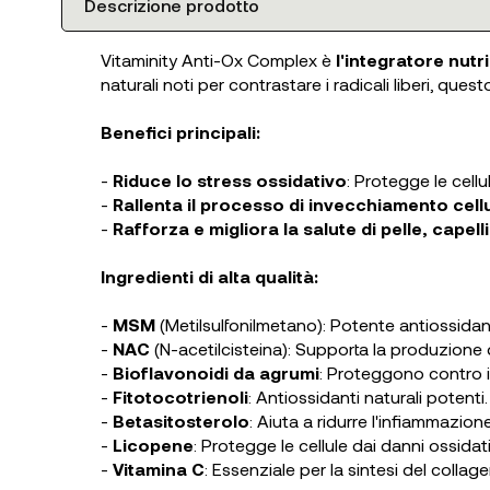
Descrizione prodotto
Vitaminity Anti-Ox Complex è
l'integratore nutr
naturali noti per contrastare i radicali liberi, ques
Benefici principali:
-
Riduce lo stress ossidativo
: Protegge le cellul
-
Rallenta il processo di invecchiamento cell
-
Rafforza e migliora la salute di pelle, capell
Ingredienti di alta qualità:
-
MSM
(Metilsulfonilmetano): Potente antiossidant
-
NAC
(N-acetilcisteina): Supporta la produzione d
-
Bioflavonoidi da agrumi
: Proteggono contro i 
-
Fitotocotrienoli
: Antiossidanti naturali potenti.
-
Betasitosterolo
: Aiuta a ridurre l'infiammazione
-
Licopene
: Protegge le cellule dai danni ossidati
-
Vitamina C
: Essenziale per la sintesi del colla