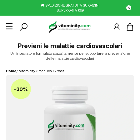
🚚 SPEDIZIONE GRATUITA SU ORDINI
SUPERIORI A €69
Previeni le malattie cardiovascolari
Un integratore formulato appositamente per supportare la prevenzione
delle malattie cardiovascolari
Home
/
Vitaminity Green Tea Extract
-30%