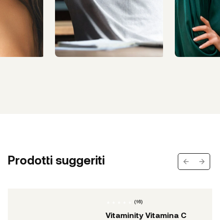
Prodotti suggeriti
Previous s
Next 
(
16
)
Vitaminity Vitamina C