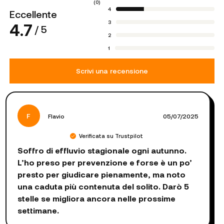
(
0
)
4
Eccellente
3
4.7
/ 5
2
1
Scrivi una recensione
F
Flavio
05/07/2025
Verificata su Trustpilot
Soffro di effluvio stagionale ogni autunno.
L’ho preso per prevenzione e forse è un po’
presto per giudicare pienamente, ma noto
una caduta più contenuta del solito. Darò 5
stelle se migliora ancora nelle prossime
settimane.