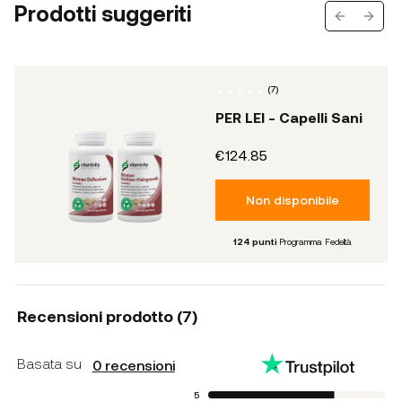
Prodotti suggeriti
Previous s
Next 
(
7
)
PER LEI - Capelli Sani
€124.85
Non disponibile
124
punti
Programma Fedeltà
Recensioni prodotto (
7
)
Basata su
0
recensioni
5