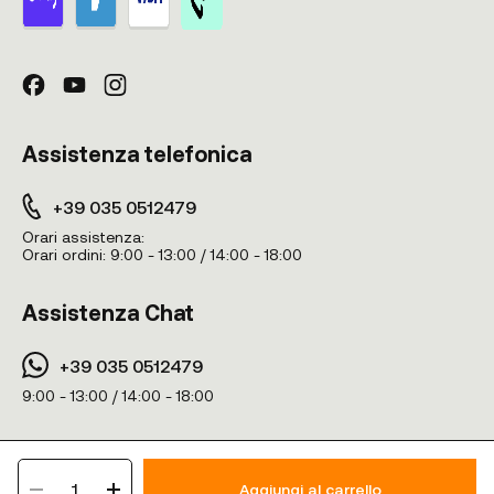
Assistenza telefonica
+39 035 0512479
Orari assistenza:
Orari ordini:
9:00 - 13:00 / 14:00 - 18:00
Assistenza Chat
+39 035 0512479
9:00 - 13:00 / 14:00 - 18:00
Vitaminity © 2024. TUTTI I DIRITTI RISERVATI - Wilco SRL - Via A.Manzoni
1
16, 24020 Ranica BG - Italy - PIVA n° IT04379890165
Aggiungi al carrello