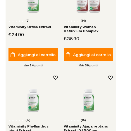
(
9
)
(
14
)
Vitaminity Ortica Extract
Vitaminity Woman
Defluvium Complex
€24.90
€36.90
Aggiungi al carrello
Aggiungi al carrello
Vale
24
punti
Vale
36
punti
(
17
)
(
15
)
Vitaminity Phyllanthus
Vitaminity Ajuga reptans
niruri Extract
Extract 10:1 500mg