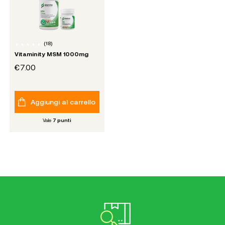
(
18
)
Vitaminity MSM 1000mg
€7.00
Aggiungi al carrello
Vale
7
punti