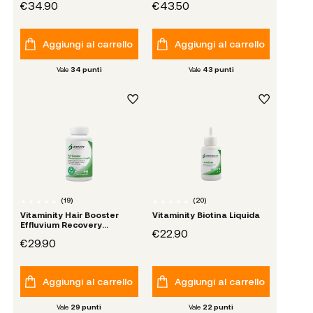
€34.90
€43.50
Aggiungi al carrello
Aggiungi al carrello
Vale
34
punti
Vale
43
punti
(
19
)
(
20
)
Vitaminity Hair Booster
Vitaminity Biotina Liquida
Effluvium Recovery
€22.90
Complex
€29.90
Aggiungi al carrello
Aggiungi al carrello
Vale
29
punti
Vale
22
punti