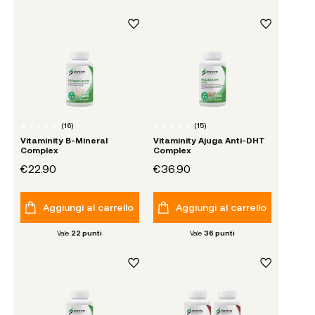
(
16
)
(
15
)
Vitaminity B-Mineral
Vitaminity Ajuga Anti-DHT
Complex
Complex
€22.90
€36.90
Aggiungi al carrello
Aggiungi al carrello
Vale
22
punti
Vale
36
punti