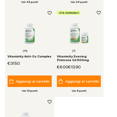
Vale
42
punti
Vale
24
punti
-57% RISPARMIO
(
10
)
(
7
)
Vitaminity Anti-Ox Complex
Vitaminity Evening
Primrose Oil 500mg
€31.50
€6.00
€13.90
Aggiungi al carrello
Aggiungi al carrello
Vale
31
punti
Vale
6
punti