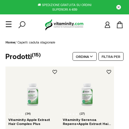
🚚 SPEDIZIONE GRATUITA SU ORDINI
SUPERIORI A €69
Home
/
Capelli: caduta stagionale
(
15
)
Prodotti
ORDINA
FILTRA PER
(
34
)
(
27
)
Vitaminity Apple Extract
Vitaminity Serenoa
Hair Complex Plus
Repens+Apple Extract Hair
Complex