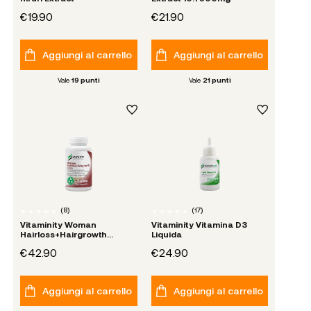
€19.90
€21.90
Aggiungi al carrello
Aggiungi al carrello
Vale
19
punti
Vale
21
punti
(
8
)
(
17
)
Vitaminity Woman
Vitaminity Vitamina D3
Hairloss+Hairgrowth
Liquida
Complex
€42.90
€24.90
Aggiungi al carrello
Aggiungi al carrello