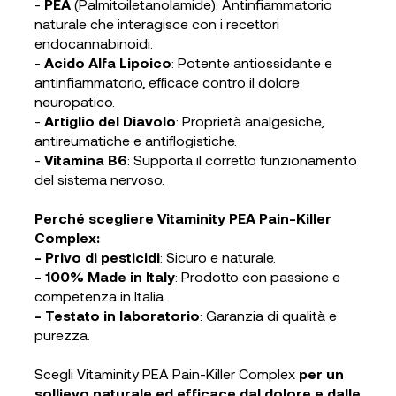
-
PEA
(Palmitoiletanolamide): Antinfiammatorio
naturale che interagisce con i recettori
endocannabinoidi.
-
Acido Alfa Lipoico
: Potente antiossidante e
antinfiammatorio, efficace contro il dolore
neuropatico.
-
Artiglio del Diavolo
: Proprietà analgesiche,
antireumatiche e antiflogistiche.
-
Vitamina B6
: Supporta il corretto funzionamento
del sistema nervoso.
Perché scegliere Vitaminity PEA Pain-Killer
Complex:
- Privo di pesticidi
: Sicuro e naturale.
- 100% Made in Italy
: Prodotto con passione e
competenza in Italia.
- Testato in laboratorio
: Garanzia di qualità e
purezza.
Scegli Vitaminity PEA Pain-Killer Complex
per un
sollievo naturale ed efficace dal dolore e dalle