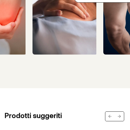
Prodotti suggeriti
Previous s
Next 