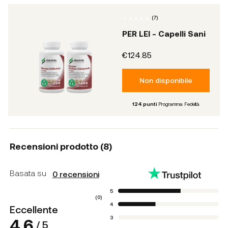
(
7
)
PER LEI - Capelli Sani
€124.85
Non disponibile
124
punti
Programma Fedeltà
Recensioni prodotto (
8
)
Basata su
0
recensioni
5
(
0
)
4
Eccellente
3
4.6
/ 5