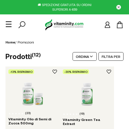
🚚 SPEDIZIONE GRATUITA SU ORDINI
SUPERIORI A €69
Home
/
Promozioni
(
12
)
Prodotti
ORDINA
FILTRA PER
-13% RISPARMIO
-30% RISPARMIO
(
23
)
(
19
)
Vitaminity Olio di Semi di
Vitaminity Green Tea
Zucca 500mg
Extract