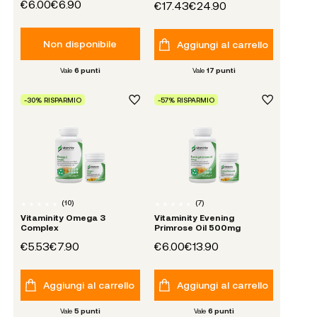
€6.00
€6.90
€17.43
€24.90
Non disponibile
Aggiungi al carrello
Vale
6
punti
Vale
17
punti
-30% RISPARMIO
-57% RISPARMIO
(
10
)
(
7
)
Vitaminity Omega 3
Vitaminity Evening
Complex
Primrose Oil 500mg
€5.53
€7.90
€6.00
€13.90
Aggiungi al carrello
Aggiungi al carrello
Vale
5
punti
Vale
6
punti