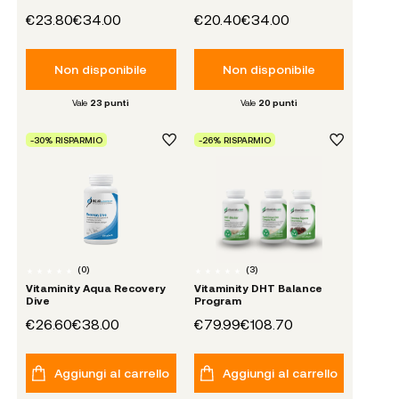
€23.80
€34.00
€20.40
€34.00
Non disponibile
Non disponibile
Vale
23
punti
Vale
20
punti
-30% RISPARMIO
-26% RISPARMIO
(
0
)
(
3
)
Vitaminity Aqua Recovery
Vitaminity DHT Balance
Dive
Program
€26.60
€38.00
€79.99
€108.70
Aggiungi al carrello
Aggiungi al carrello