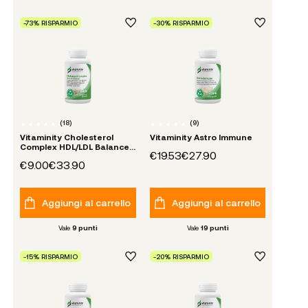
-73% RISPARMIO
-30% RISPARMIO
(
18
)
(
9
)
Vitaminity Cholesterol
Vitaminity Astro Immune
Complex HDL/LDL Balancer
€19.53
€27.90
- SCADENZA 09/26
€9.00
€33.90
Aggiungi al carrello
Aggiungi al carrello
Vale
9
punti
Vale
19
punti
-15% RISPARMIO
-20% RISPARMIO