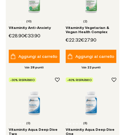
(
10
)
(
2
)
Vitaminity Anti-Anxiety
Vitaminity Vegetarian &
Vegan Health Complex
€28.90
€33.90
€22.32
€27.90
Aggiungi al carrello
Aggiungi al carrello
Vale
28
punti
Vale
22
punti
-30% RISPARMIO
-40% RISPARMIO
(
0
)
(
6
)
Vitaminity Aqua Deep Dive
Vitaminity Aqua Deep Dive
Two
One