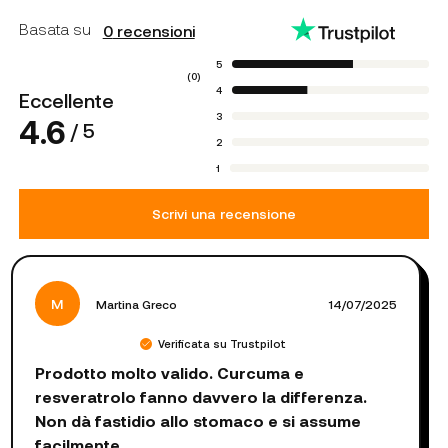
Basata su
0
recensioni
5
(
0
)
4
Eccellente
3
4.6
/ 5
2
1
Scrivi una recensione
M
Martina Greco
14/07/2025
Verificata su Trustpilot
Prodotto molto valido. Curcuma e
resveratrolo fanno davvero la differenza.
Non dà fastidio allo stomaco e si assume
facilmente.