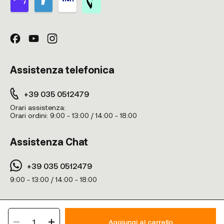
Assistenza telefonica
+39 035 0512479
Orari assistenza:
Orari ordini:
9:00 - 13:00 / 14:00 - 18:00
Assistenza Chat
+39 035 0512479
9:00 - 13:00 / 14:00 - 18:00
Vitaminity © 2024. TUTTI I DIRITTI RISERVATI - Wilco SRL - Via A.Manzoni
1
16, 24020 Ranica BG - Italy - PIVA n° IT04379890165
Aggiungi al carrello