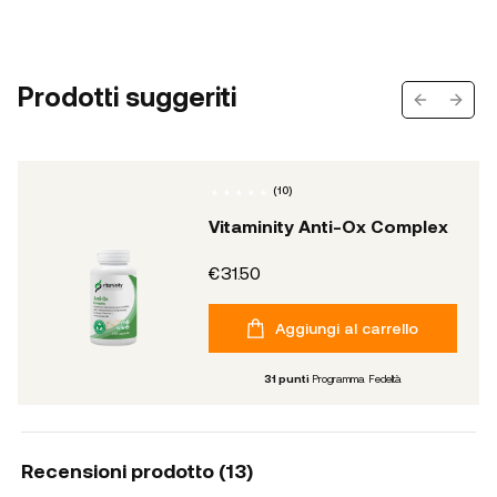
Prodotti suggeriti
Previous s
Next 
(
10
)
Vitaminity Anti-Ox Complex
€31.50
Aggiungi al carrello
31
punti
Programma Fedeltà
Recensioni prodotto (
13
)