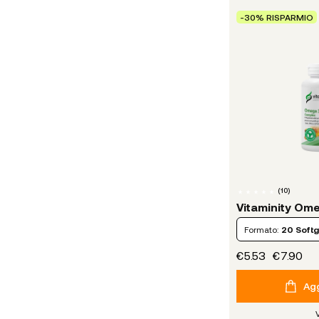
-30% RISPARMIO
(
10
)
Vitaminity Om
Formato:
20 Softg
€5.53
€7.90
Agg