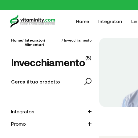
Home
Integratori
Li
Home
/
Integratori
/
Invecchiamento
Alimentari
(
5
)
Invecchiamento
Integratori
Promo