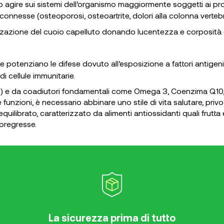
sono agire sui sistemi dell’organismo maggiormente soggetti ai p
 connesse (osteoporosi, osteoartrite, dolori alla colonna verteb
izzazione del cuoio capelluto donando lucentezza e corposità 
 potenziano le difese dovuto all’esposizione a fattori antigeni
 cellule immunitarie.
, D) e da coadiutori fondamentali come Omega 3, Coenzima Q10,
e funzioni, è necessario abbinare uno stile di vita salutare, pri
 equilibrato, caratterizzato da alimenti antiossidanti quali frutta
pregresse.
La sicurezza prima di tutto