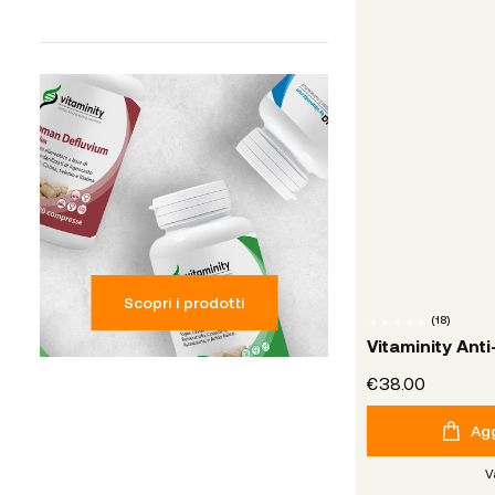
Scopri i prodotti
(
18
)
Vitaminity Ant
€38.00
Agg
V