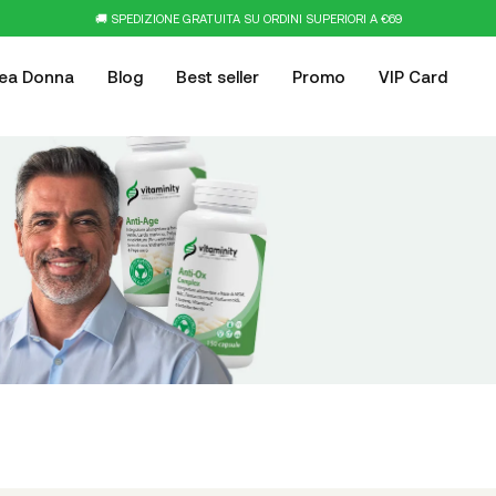
🚚 SPEDIZIONE GRATUITA SU ORDINI SUPERIORI A €69
nea Donna
Blog
Best seller
Promo
VIP Card