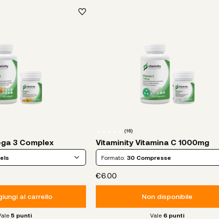
(
16
)
ega 3 Complex
Vitaminity Vitamina C 1000mg
els
Formato:
30 Compresse
€6.00
iungi al carrello
Non disponibile
Vale
5
punti
Vale
6
punti