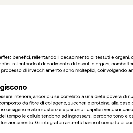
ffetti benefici, rallentando il decadimento di tessuti e organi, 
nefici, rallentando il decadimento di tessuti e organi, combatten
el processo di invecchiamento sono molteplici, coinvolgendo anch
 agiscono
ssere interiore, ancor più se correlato a una dieta povera di nutr
omposto da fibre di collagene, zuccheri e proteine, alla base deg
no ossigeno e altre sostanze e partono i capillari venosi incarica
l tempo le cellule tendono ad ingrossarsi, perdono tono e capaci
 funzionamento. Gli integratori anti-età hanno il compito di con