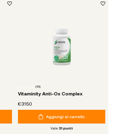
(
10
)
Vitaminity Anti-Ox Complex
€31.50
Aggiungi al carrello
Vale
31
punti