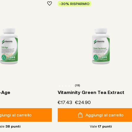
-30% RISPARMIO
(
19
)
i-Age
Vitaminity Green Tea Extract
€17.43
€24.90
iungi al carrello
Aggiungi al carrello
ale
38
punti
Vale
17
punti