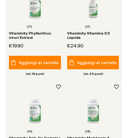
(
17
)
(
17
)
Vitaminity Phyllanthus
Vitaminity Vitamina D3
niruri Extract
Liquida
€19.90
€24.90
Aggiungi al carrello
Aggiungi al carrello
Vale
19
punti
Vale
24
punti
(
10
)
(
16
)
Vitaminity Anti-Ox Complex
Vitaminity Melatonin &