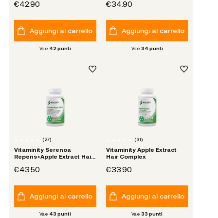
€42.90
€34.90
Aggiungi al carrello
Aggiungi al carrello
Vale
42
punti
Vale
34
punti
(
27
)
(
31
)
Vitaminity Serenoa
Vitaminity Apple Extract
Repens+Apple Extract Hair
Hair Complex
Complex
€43.50
€33.90
Aggiungi al carrello
Aggiungi al carrello
Vale
43
punti
Vale
33
punti