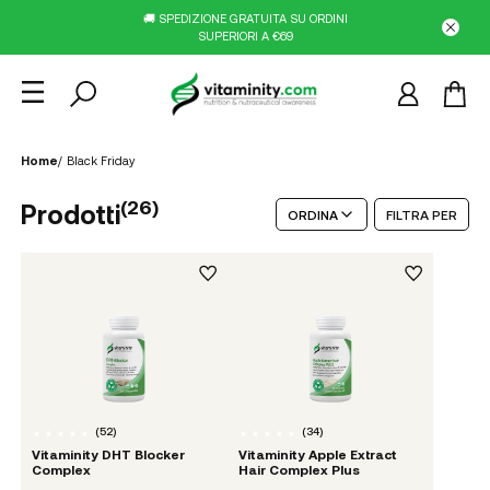
🚚 SPEDIZIONE GRATUITA SU ORDINI
SUPERIORI A €69
Home
/
Black Friday
(
26
)
Prodotti
ORDINA
FILTRA PER
(
52
)
(
34
)
Vitaminity DHT Blocker
Vitaminity Apple Extract
Complex
Hair Complex Plus