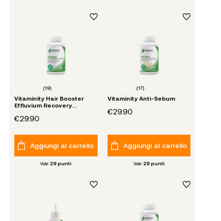
(
19
)
(
17
)
Vitaminity Hair Booster
Vitaminity Anti-Sebum
Effluvium Recovery
€29.90
Complex
€29.90
Aggiungi al carrello
Aggiungi al carrello
Vale
29
punti
Vale
29
punti