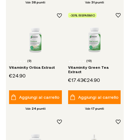
Vale
38
punti
Vale
31
punti
-30% RISPARMIO
(
9
)
(
19
)
Vitaminity Ortica Extract
Vitaminity Green Tea
Extract
€24.90
€17.43
€24.90
Aggiungi al carrello
Aggiungi al carrello
Vale
24
punti
Vale
17
punti