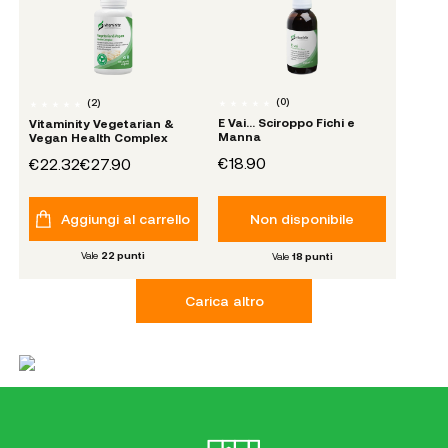
(
0
)
(
2
)
E Vai… Sciroppo Fichi e
Vitaminity Vegetarian &
Manna
Vegan Health Complex
€18.90
€22.32
€27.90
Aggiungi al carrello
Non disponibile
Vale
22
punti
Vale
18
punti
Carica altro
0
0
0
0
GIORNI
ORE
MINUTI
SECONDI