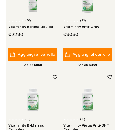
(
20
)
(
22
)
Vitaminity Biotina Liquida
Vitaminity Anti-Grey
€22.90
€30.90
Aggiungi al carrello
Aggiungi al carrello
Vale
22
punti
Vale
30
punti
(
16
)
(
15
)
Vitaminity B-Mineral
Vitaminity Ajuga Anti-DHT
Complex
Complex