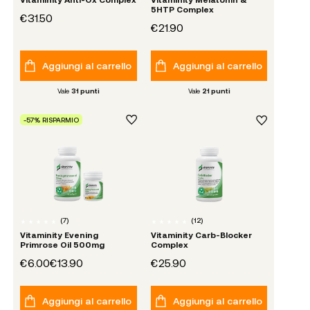
5HTP Complex
€31.50
€21.90
Aggiungi al carrello
Aggiungi al carrello
Vale
31
punti
Vale
21
punti
-57% RISPARMIO
(
7
)
(
12
)
Vitaminity Evening
Vitaminity Carb-Blocker
Primrose Oil 500mg
Complex
€6.00
€13.90
€25.90
Aggiungi al carrello
Aggiungi al carrello