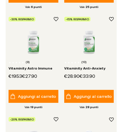
Vale
6
punti
Vale
25
punti
-30% RISPARMIO
-15% RISPARMIO
(
9
)
(
10
)
Vitaminity Astro Immune
Vitaminity Anti-Anxiety
€19.53
€27.90
€28.90
€33.90
Aggiungi al carrello
Aggiungi al carrello
Vale
19
punti
Vale
28
punti
-20% RISPARMIO